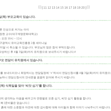
[
11
12
13
14
15
16
17
18
19
20
]
2일(목) 부모교육이 있습니다.
 바른 인성으로 커가는 아이
 안정현 교수(대구계명문화대학교)
 오전 10시 ~ 12시
 대구광역시 유아교육진흥원 2층 세미나실
미달 시 취소될 수 있습니다. 부모님의 많은 참석 부탁드립니다.
작성하신 후 4월 3일(화)까지 유치원으로 보내주시기 바랍니다.#
학부모 면담이 유치원에서 있습니다.
서를 보내드리오니 희망하시는 면담일정에 ‘○’하셔서 면담신청서를 4월 3일(화)까지 유치원으
능하니 면담신청서의 안내문을 꼼꼼히 읽어봐 주시기 바랍니다.
일(목) 식목일을 맞아 ‘씨앗 심기’를 합니다.
중히 생각하는 마음을 배우고자 연령별로 모종 심기, 씨앗 심기 활동을 합니다.
체육복 [준비물은 없습니다.]
도 흙에 대한 소중함과 자연에 대한 감사함에 대해 아이들과 함께 이야기 나눠주시기 바랍니다.